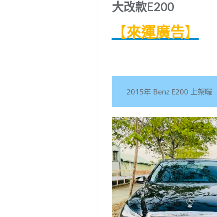
大改款E200
【
來運廣告
】
2015年 Benz E200 上架囉