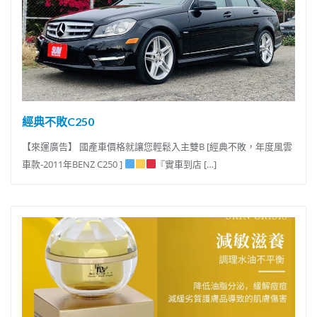
經典不敗C250
【來運廣告】 國產車價格就讓您輕鬆入主雙B [經典不敗，年度風雲
車款-2011年BENZ C250 ]
『實車到店 […]