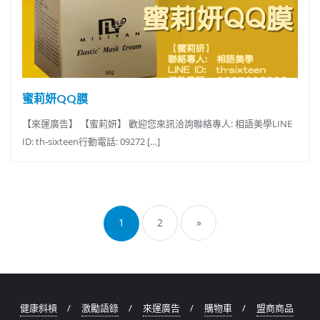
蜜莉妍QQ膜
【來運廣告】 【蜜莉妍】 歡迎您來訊洽詢聯絡專人: 相語美學LINE
ID: th-sixteen行動電話: 09272 […]
文
章
1
2
»
導
覽
健康斜槓
激勵語錄
來運廣告
購物車
盟商商品