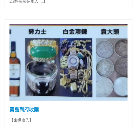
2.8熱騰騰炫風入 […]
寶島到府收購
【來運廣告】