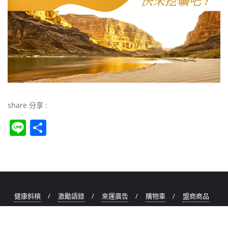
share 分享 :
Li
S
n
h
e
ar
e
健康斜槓
激勵語錄
來運廣告
購物車
盟商商品
TeamPower