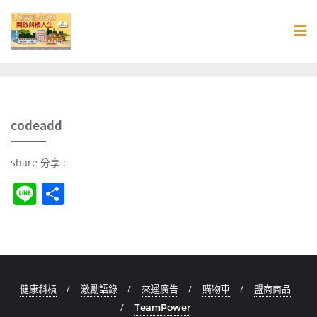
Skip
to
content
codeadd
share 分享 :
Li
S
n
h
e
ar
e
健康斜槓
激勵語錄
來運廣告
購物車
盟商商品
TeamPower