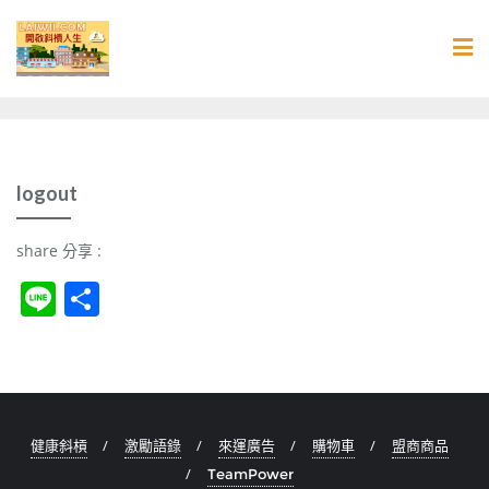
Skip
to
content
logout
share 分享 :
Li
S
n
h
e
ar
e
健康斜槓
激勵語錄
來運廣告
購物車
盟商商品
TeamPower