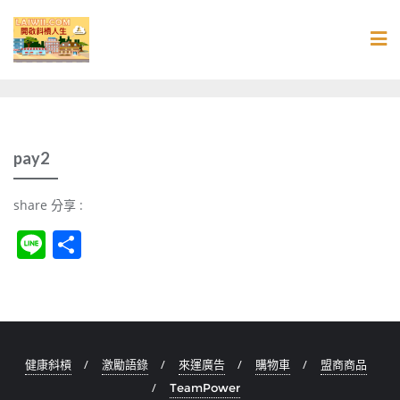
Skip
to
content
pay2
share 分享 :
Li
S
n
h
e
ar
e
健康斜槓
激勵語錄
來運廣告
購物車
盟商商品
TeamPower