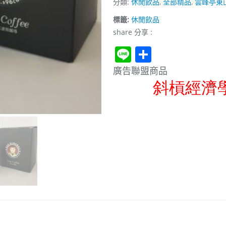
分類:
休閒飲品
,
全部精品
,
雲峰亭東
黑
標籤:
休閒飲品
咖
share 分享 :
啡
Line
Share
(水
洗
廣告聯盟商品
豆)*3
盒
數
量