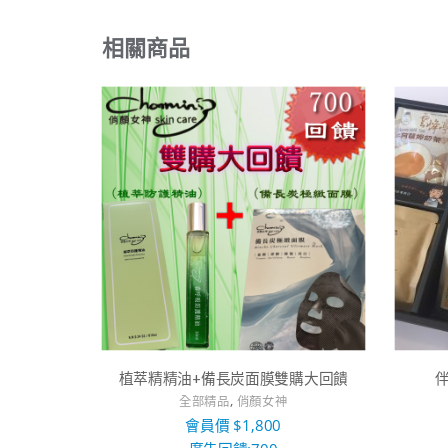
相關商品
植萃精精油+備長炭面膜雙購大回饋
,
全部精品
俏顏女神
會員價
$
1,800