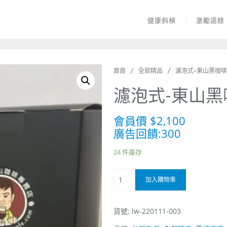
健康斜槓
激勵語錄
首頁
/
全部精品
/ 濾泡式-東山黑咖啡(
濾泡式-東山黑咖
會員價
$
2,100
廣告回饋:300
24 件庫存
濾
加入購物車
泡
式-
貨號:
lw-220111-003
東
山