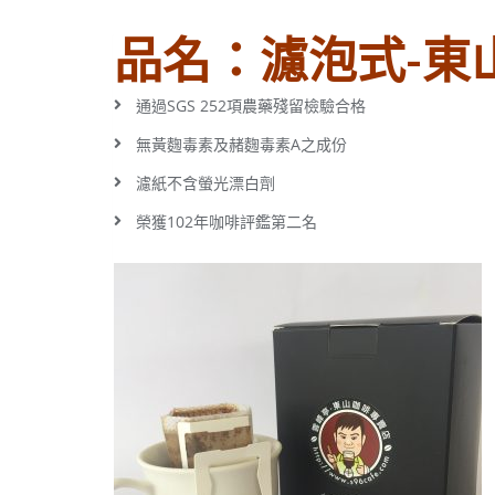
品名：濾泡式-東山
通過SGS 252項農藥殘留檢驗合格
無黃麴毒素及赭麴毒素A之成份
濾紙不含螢光漂白劑
榮獲102年咖啡評鑑第二名