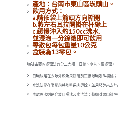
產地：台南市東山區崁頭山。
飲用方式：
a.請依袋上箭頭方向撕開
b.將左右耳拉開掛在杯緣上
c.緩慢沖入約150cc沸水,
並浸泡一分鐘後即可飲用
零散包每包重量10公克
盒裝為13零包。
咖啡主要的處理法有分三大類：日曬、水洗、蜜處理。
日曬法是在去除外殼及果膠層前直接曝曬咖啡櫻桃；
水洗法是在曝曬前將咖啡果肉篩除，並用發酵來去除
蜜處理法則是介於日曬法及水洗法：將咖啡果肉篩除