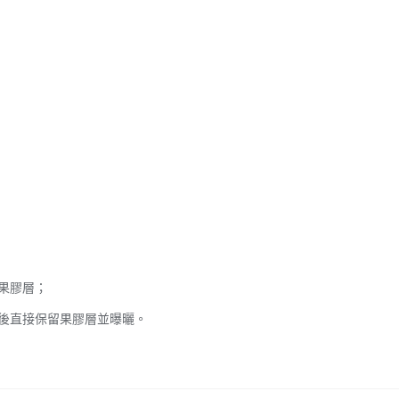
果膠層；
後直接保留果膠層並曝曬。