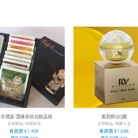
伴手禮盒-雲峰亭綜合飲品組
蜜莉妍QQ膜
,
,
全部精品
休閒飲品
全部精品
美麗人生
會員價
$
1,400
會員價
$
1,688