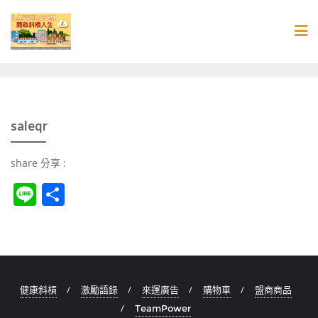
Skip
to
content
saleqr
share 分享 :
Li
S
n
h
e
ar
e
健康斜槓
激勵語錄
來運廣告
購物車
盟商商品
TeamPower