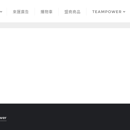
來運廣告
購物車
盟商商品
TEAMPOWER
wer